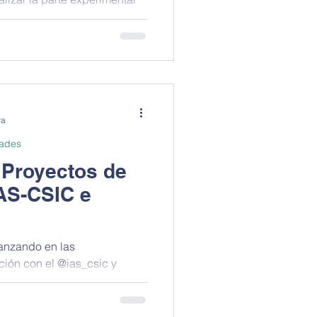
ra
dades
 Proyectos de
IAS-CSIC e
anzando en las
ción con el @ias_csic y
par cada año en...