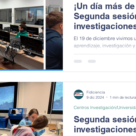
¡Un día más de
Segunda sesión
investigacione
El 19 de diciembre vivimos una jornada llena de
aprendizaje, investigación y
interesantes proyectos en la.
Fidiciencia
9 dic 2024
1 min de lectur
Centros Investigación/Universi
Segunda sesió
investigacione