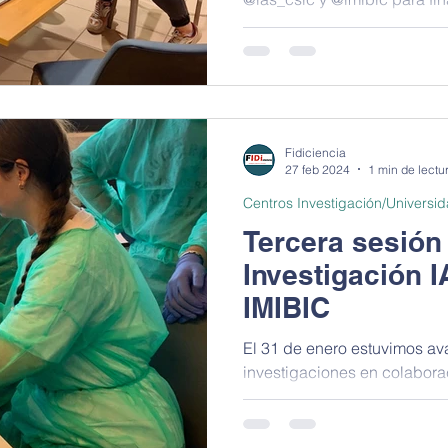
de sus proyectos e iniciar...
Fidiciencia
27 feb 2024
1 min de lectu
Centros Investigación/Universi
Tercera sesión
Investigación 
IMIBIC
El 31 de enero estuvimos av
investigaciones en colabora
@imibic. Es un honor partici