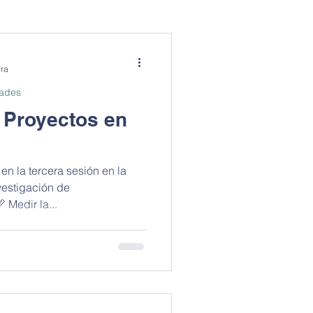
The Science Corner
ura
dades
la Historia
 Proyectos en
tame la ciencia
n la tercera sesión en la
vestigación de
 Medir la...