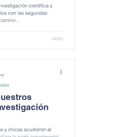
vestigación científica y
ctos con las segundas
camino...
ura
dades
nuestros
nvestigación
s y chicas acudieron al