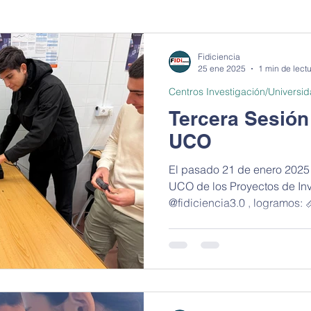
a)
Investigaciones Documentales
De la ciencia al arte
Fidiciencia
25 ene 2025
1 min de lect
Centros Investigación/Universi
sostenible
Alimentación saludable
Pasaporte de Ciencia en 
Tercera Sesión
UCO
en la cocina
Stop motion
Le coins des sciences
Cuén
El pasado 21 de enero 2025 e
UCO de los Proyectos de In
@fidiciencia3.0 , logramos: 📏
kshop
Sala de exposiciones
Exposiciones anatomía
Encuentro con científicos
Noche Europea de los Investigadores