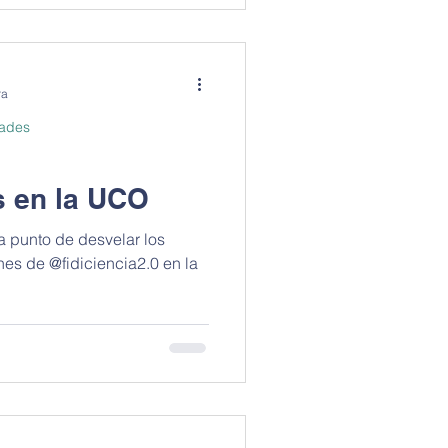
ra
dades
s en la UCO
a punto de desvelar los
nes de @fidiciencia2.0 en la