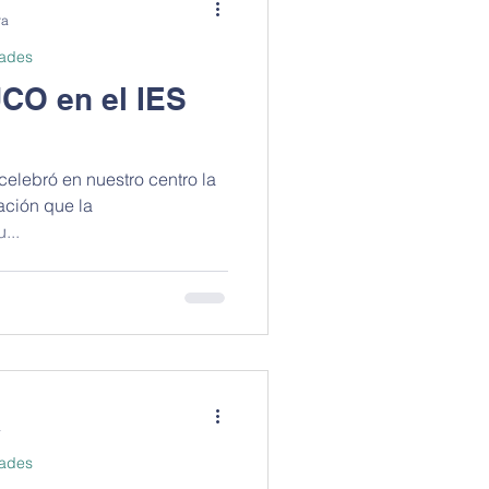
ra
dades
UCO en el IES
celebró en nuestro centro la
gación que la
...
a
dades