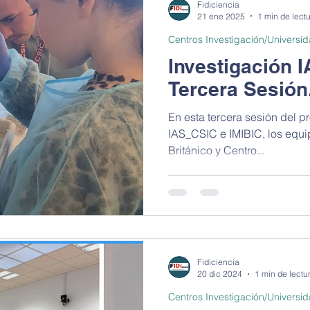
Fidiciencia
rtamento I+D+i
Taller de robótica
Paseo de la ciencia
21 ene 2025
1 min de lect
Centros Investigación/Universi
Investigación I
Tercera Sesión
En esta tercera sesión del pr
IAS_CSIC e IMIBIC, los equipos d
Británico y Centro...
Fidiciencia
20 dic 2024
1 min de lectu
Centros Investigación/Universi