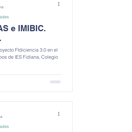
Internacional
ura
dades
AS e IMIBIC.
.
oyecto FIdiciencia 3.0 en el
e IES Fidiana, Colegio
ra
dades