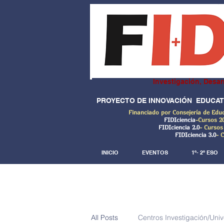
Investigación, Desar
PROYECTO DE INNOVACIÓN EDUCAT
Financiado por Consejería de Edu
FIDIciencia
-Cursos 2
FIDIciencia 2.0
- Cursos
FIDIciencia 3.0
- 
INICIO
EVENTOS
1º- 2º ESO
All Posts
Centros Investigación/Uni