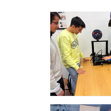
Investigaciones de campo (Big dat
Laboratorio en clase
Ciencia 
Cantamos a la salud
Ciencia 
Visual thinking
Scientific wor
Día mujer y niña en la ciencia