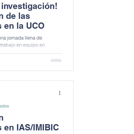
 investigación!
 de las
s en la UCO
 trabajo en equipo en
..
a
dades
n
s en IAS/IMIBIC