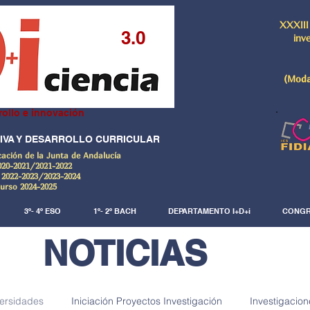
XXXIII
3.0
inv
(Moda
rollo e innovación
IVA Y DESARROLLO CURRICULAR
cación de la Junta de Andalucía
020-2021/2021-2022
 2022-2023/2023-2024
Curso 2024-2025
3º- 4º ESO
1º- 2º BACH
DEPARTAMENTO I+D+i
CONGR
NOTICIAS
versidades
Iniciación Proyectos Investigación
Investigacion