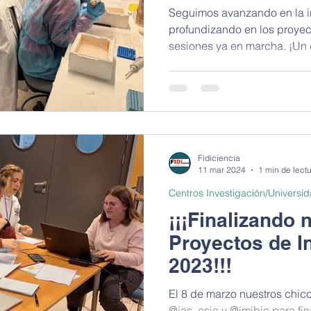
Seguimos avanzando en la in
profundizando en los proye
sesiones ya en marcha. ¡Un 
Fidiciencia
11 mar 2024
1 min de lect
Centros Investigación/Universi
¡¡¡Finalizando 
Proyectos de I
2023!!!
El 8 de marzo nuestros chico
@ias_csic y @imibic para finalizar la parte experimental