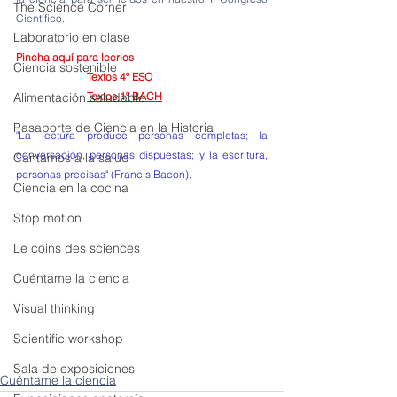
The Science Corner
Científico.  
Laboratorio en clase
Pincha aquí para leerlos
Ciencia sostenible
Textos 4º ESO
Alimentación saludable
Textos 1º BACH
Pasaporte de Ciencia en la Historia
"La lectura produce personas completas; la 
conversación, personas dispuestas; y la escritura, 
Cantamos a la salud
personas precisas" (Francis Bacon).
Ciencia en la cocina
Stop motion
Le coins des sciences
Cuéntame la ciencia
Visual thinking
Scientific workshop
Sala de exposiciones
Cuéntame la ciencia