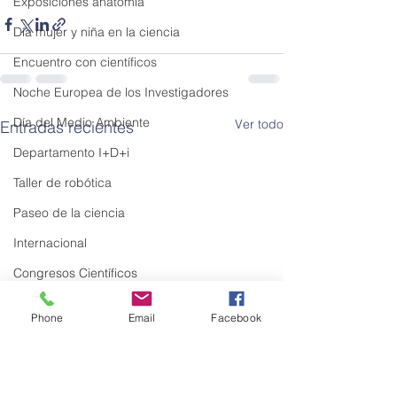
Exposiciones anatomía
Día mujer y niña en la ciencia
Encuentro con científicos
Noche Europea de los Investigadores
Día del Medio Ambiente
Ver todo
Entradas recientes
Departamento I+D+i
Taller de robótica
Paseo de la ciencia
Internacional
Congresos Científicos
Phone
Email
Facebook