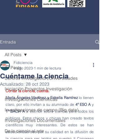
Entrada
All Posts
Fidiciencia
All Posts
4 ago 2023
1 min de lectura
Cuéntame la ciencia
Centros Investigación/Universidades
Actualizado:
28 oct 2023
Iniciación Proyectos Investigación
Contar la ciencia, cuenta.
María Ángeles Martínez y Estrella Ramírez
 lo tienen 
Investigaciones Científicas
claro, por ello invitan a su alumnado de 
4º ESO A
 y 
Investigaciones de campo (Big data)
1º BACH A
 a escribir sobre ciencia para todos los 
públicos. Estos chicos y chicas han creado textos 
Investigaciones Documentales
científicos muy interesantes. De estos se han 
De la ciencia al arte
seleccionado tres por su calidad en la difusión de 
la ciencia para ser leídos en nuestro II Congreso 