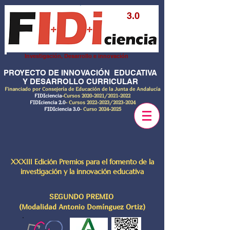
3.0
Investigación, Desarrollo e innovación
PROYECTO DE INNOVACIÓN EDUCATIVA
Y DESARROLLO CURRICULAR
Financiado por Consejería de Educación de la Junta de Andalucía
FIDIciencia
-Cursos
2020-2021
/2021-2022
FIDIciencia 2.0
- Cursos
2022-2023
/2023-2024
FIDIciencia 3.0
- Curso
2024-2025
XXXIII Edición Premios para el fomento de la
investigación y la innovación educativa
SEGUNDO PREMIO
(Modalidad Antonio Domínguez Ortiz)