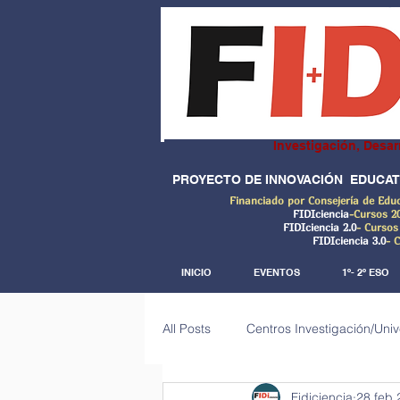
Investigación, Desar
PROYECTO DE INNOVACIÓN EDUCAT
Financiado por Consejería de Edu
FIDIciencia
-Cursos 2
FIDIciencia 2.0
- Cursos
FIDIciencia 3.0
- 
INICIO
EVENTOS
1º- 2º ESO
All Posts
Centros Investigación/Uni
Fidiciencia
28 feb 
Investigaciones de campo (Big dat