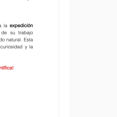
la Historia
 la 
expedición 
de su trabajo 
o natural. Esta 
tame la ciencia
uriosidad y la 
tífica!
Internacional