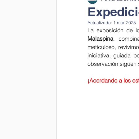
Expedici
Actualizado:
1 mar 2025
Laboratorio en clase
Ciencia 
La exposición de l
Malaspina
, combina
meticuloso, revivim
Cantamos a la salud
Ciencia 
iniciativa, guiada p
observación siguen s
Visual thinking
Scientific wor
¡Acerdando a los estu
Día mujer y niña en la ciencia
Día del Medio Ambiente
Depa