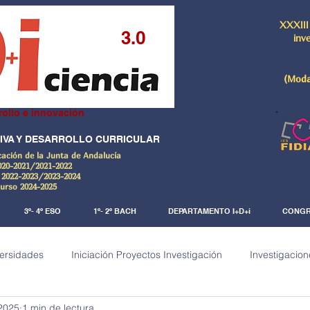
XXXIII
3.0
inv
(Moda
rollo e innovación
IVA Y DESARROLLO CURRICULAR
cación de la Junta de Andalucía
020-2021/2021-2022
 2022-2023/2023-2024
Curso 2024-2025
3º- 4º ESO
1º- 2º BACH
DEPARTAMENTO I+D+i
CONGR
versidades
Iniciación Proyectos Investigación
Investigacion
2025
1 min de lectura
a)
Investigaciones Documentales
De la ciencia al arte