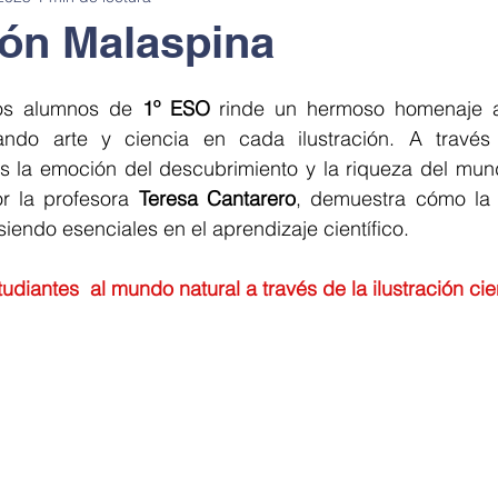
ón Malaspina
sostenible
Alimentación saludable
Pasaporte de Ciencia en 
os alumnos de 
1º ESO
 rinde un hermoso homenaje a
ndo arte y ciencia en cada ilustración. A través 
os la emoción del descubrimiento y la riqueza del mund
en la cocina
Stop motion
Le coins des sciences
Cuén
or la profesora 
Teresa Cantarero
, demuestra cómo la c
iendo esenciales en el aprendizaje científico. 
kshop
Sala de exposiciones
Exposiciones anatomía
diantes  al mundo natural a través de la ilustración cien
Encuentro con científicos
Noche Europea de los Investigadores
rtamento I+D+i
Taller de robótica
Paseo de la ciencia