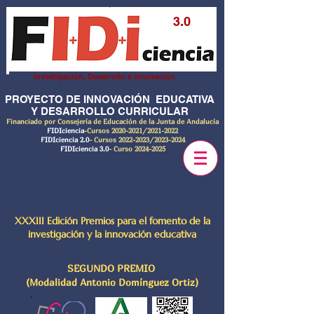
3.0
Investigación, Desarrollo e innovación
PROYECTO DE INNOVACIÓN EDUCATIVA
Y DESARROLLO CURRICULAR
Financiado por Consejería de Educación de la Junta de Andalucía
FIDIciencia
-Cursos
2020-2021
/2021-2022
FIDIciencia 2.0
- Cursos
2022-2023
/2023-2024
FIDIciencia 3.0
- Curso
2024-2025
XXXIII Edición Premios para el fomento de la
investigación y la innovación educativa
SEGUNDO PREMIO
(Modalidad Antonio Domínguez Ortiz)