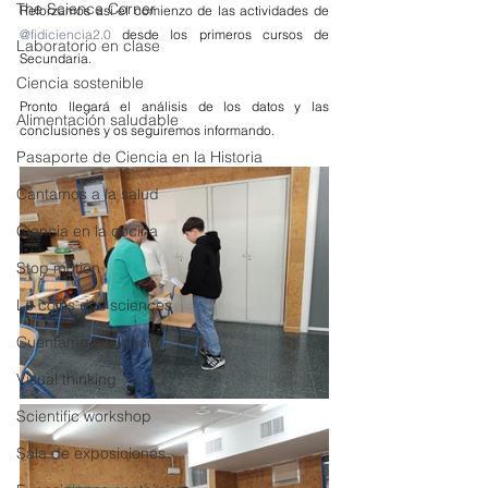
The Science Corner
Reforzamos así el comienzo de las actividades de 
@fidiciencia2.0
 desde los primeros cursos de 
Laboratorio en clase
Secundaria. 
Ciencia sostenible
Pronto llegará el análisis de los datos y las 
Alimentación saludable
conclusiones y os seguiremos informando.
Pasaporte de Ciencia en la Historia
Cantamos a la salud
Ciencia en la cocina
Stop motion
Le coins des sciences
Cuéntame la ciencia
Visual thinking
Scientific workshop
Sala de exposiciones