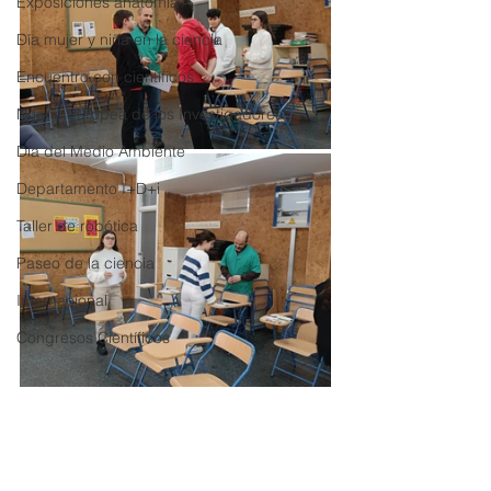
Exposiciones anatomía
Día mujer y niña en la ciencia
Encuentro con científicos
Noche Europea de los Investigadores
Día del Medio Ambiente
Departamento I+D+i
Taller de robótica
Paseo de la ciencia
Internacional
Congresos Científicos