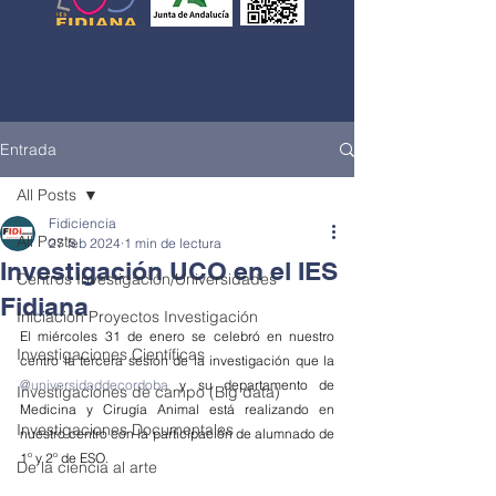
Entrada
All Posts
Fidiciencia
All Posts
27 feb 2024
1 min de lectura
Investigación UCO en el IES
Centros Investigación/Universidades
Fidiana
Iniciación Proyectos Investigación
El miércoles 31 de enero se celebró en nuestro 
Investigaciones Científicas
centro la tercera sesión de la investigación que la 
@universidaddecordoba
 y su departamento de 
Investigaciones de campo (Big data)
Medicina y Cirugía Animal está realizando en 
Investigaciones Documentales
nuestro centro con la participación de alumnado de 
1º y 2º de ESO.
De la ciencia al arte