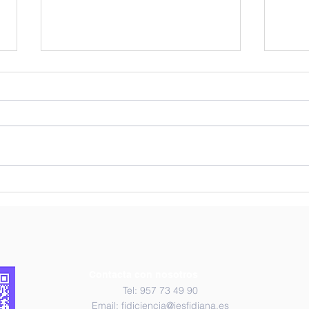
Investigación IAS e IMIBIC.
¡Un 
Tercera Sesión.
inve
sesi
inve
Contacta con nosotros
Tel: 957 73 49 90
Email:
fidiciencia@iesfidiana.es