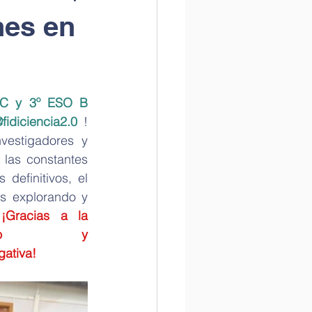
nes en
la Historia
C y 3º ESO B  
tame la ciencia
fidiciencia2.0
! 
vestigadores y 
las constantes 
efinitivos, el 
s explorando y 
 
¡Gracias a la 
o
 y 
gativa!
Internacional