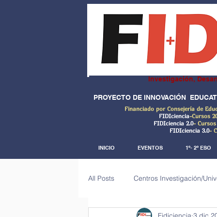
Investigación, Desar
PROYECTO DE INNOVACIÓN EDUCAT
Financiado por Consejería de Edu
FIDIciencia
-Cursos 2
FIDIciencia 2.0
- Cursos
FIDIciencia 3.0
- 
INICIO
EVENTOS
1º- 2º ESO
All Posts
Centros Investigación/Uni
Fidiciencia
3 dic 2
Investigaciones de campo (Big dat