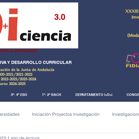
XXXIII
3.0
inv
(Moda
rollo e innovación
IVA Y DESARROLLO CURRICULAR
cación de la Junta de Andalucía
020-2021/2021-2022
 2022-2023/2023-2024
Curso 2024-2025
3º- 4º ESO
1º- 2º BACH
DEPARTAMENTO I+D+i
CONGR
versidades
Iniciación Proyectos Investigación
Investigacion
023
1 min de lectura
a)
Investigaciones Documentales
De la ciencia al arte