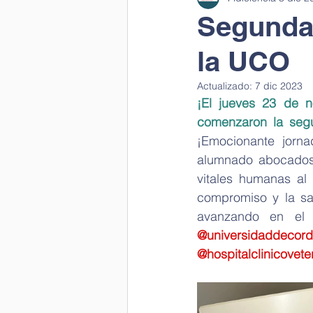
Segunda 
la UCO
Laboratorio en clase
Ciencia 
Actualizado:
7 dic 2023
¡El jueves 23 de 
Cantamos a la salud
Ciencia 
comenzaron la segu
¡Emocionante jorna
alumnado abocados a
Visual thinking
Scientific wor
vitales humanas al 
compromiso y la sa
avanzando en el 
Día mujer y niña en la ciencia
@universidaddecor
@hospitalclinicovete
Día del Medio Ambiente
Depa