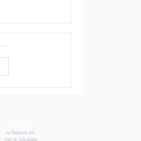
día más de
stigación! Segunda
ón de las
stigaciones en la UCO
Dirección
c/ Saturno s/n
14014, Córdoba