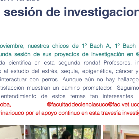
sesión de investigacio
sostenible
Alimentación saludable
Pasaporte de Ciencia en 
noviembre, nuestros chicos de 1º Bach A, 1º Bach 
en la cocina
Stop motion
Le coins des sciences
Cuén
nda sesión de sus proyectos de investigación en 
@
da científica en esta segunda ronda! Profesores, in
l estudio del estrés, sequía, epigenética, cáncer y 
kshop
Sala de exposiciones
Exposiciones anatomía
interactuar con perros. Aunque aún no hay hallazgos d
tisfacción muestran un camino prometedor. ¡Seguimo
entendimiento de estos temas tan interesantes!
Encuentro con científicos
Noche Europea de los Investigadores
doba
, 
@facultaddecienciasuco
@fac.vet.uc
rinariouco
 por el apoyo continuo en esta travesía investi
rtamento I+D+i
Taller de robótica
Paseo de la ciencia