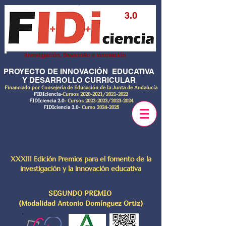
3.0
Investigación, Desarrollo e innovación
PROYECTO DE INNOVACIÓN EDUCATIVA
Y DESARROLLO CURRICULAR
Financiado por Consejería de Educación de la Junta de Andalucía
FIDIciencia
-Cursos
2020-2021
/2021-2022
FIDIciencia 2.0
- Cursos
2022-2023
/2023-2024
FIDIciencia 3.0
- Curso
2024-2025
XXXIII Edición Premios para el fomento de la
investigación y la innovación educativa
SEGUNDO PREMIO
(Modalidad Antonio Domínguez Ortiz)