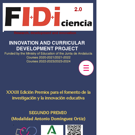
2.0
Research, development and innovation
INNOVATION AND CURRICULAR
DEVELOPMENT PROJECT
Funded by the Ministry of Education of the Junta de Andalucía
Courses
2020-2021
/2021-2022
Courses
2022-2023
/2023-2024
XXXIII Edición Premios para el fomento de la
investigación y la innovación educativa
SEGUNDO PREMIO
(Modalidad Antonio Domínguez Ortiz)