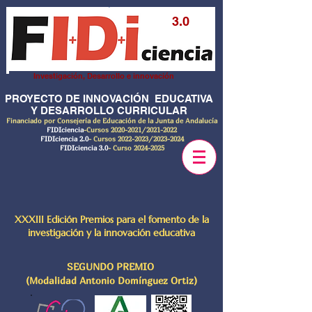
3.0
Investigación, Desarrollo e innovación
PROYECTO DE INNOVACIÓN EDUCATIVA
Y DESARROLLO CURRICULAR
Financiado por Consejería de Educación de la Junta de Andalucía
FIDIciencia
-Cursos
2020-2021
/2021-2022
FIDIciencia 2.0
- Cursos
2022-2023
/2023-2024
FIDIciencia 3.0
- Curso
2024-2025
XXXIII Edición Premios para el fomento de la
investigación y la innovación educativa
SEGUNDO PREMIO
(Modalidad Antonio Domínguez Ortiz)