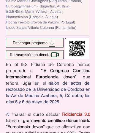
Sainte Marthe Chavagnes (Angulema, Francia)
Europagymnasium (Klagenfurt, Austria)
BG/BRG St. Martin (Villach, Austria)
Nannaskolan (Uppsala, Suecia)
Rocha Peixoto (Povoa de Varzim, Portugal)
Liceo Statale Vittoria Colonna (Roma, Italia)
Descargar programa
Retrasmisión en directo
En el IES Fidiana de Córdoba hemos 
preparado el  
“IV Congreso Científico 
Internacional Eurociencia Joven”
, que 
tendrá lugar 
en
el
 salón de actos del 
rectorado de la Universidad de Córdoba
en 
la Av. de Medina Azahara, 5, Córdoba, los 
días 5 y 6 de mayo de 2025. 
Al
 finalizar el curso escolar 
Fidiciencia 3.0
lidera el 
gran evento científico denominado 
“Eurociencia Joven” 
que se afianzó ya con 