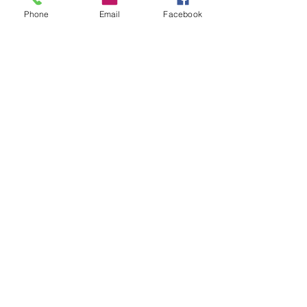
Leer
PPT
Phone
Email
Facebook
4.- La Medicina a través de la
pintura.
Isabel Cárdenas Talaverón y Alberto
Carmona González.
a) La Venus de Willendorf
Leer