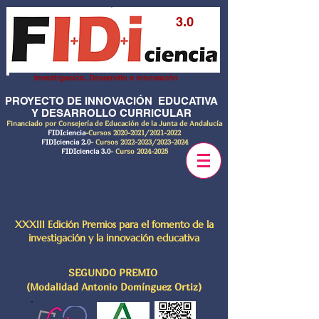
3.0
Investigación, Desarrollo e innovación
PROYECTO DE INNOVACIÓN EDUCATIVA
Y DESARROLLO CURRICULAR
Financiado por Consejería de Educación de la Junta de Andalucía
FIDIciencia
-Cursos
2020-2021
/2021-2022
FIDIciencia 2.0
- Cursos
2022-2023
/2023-2024
FIDIciencia 3.0
- Curso
2024-2025
XXXIII Edición Premios para el fomento de la
investigación y la innovación educativa
SEGUNDO PREMIO
(Modalidad Antonio Domínguez Ortiz)