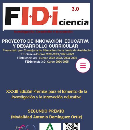
3.0
Investigación, Desarrollo e innovación
PROYECTO DE INNOVACIÓN EDUCATIVA
Y DESARROLLO CURRICULAR
Financiado por Consejería de Educación de la Junta de Andalucía
FIDIciencia
-Cursos
2020-2021
/2021-2022
FIDIciencia 2.0
- Cursos
2022-2023
/2023-2024
FIDIciencia 3.0
- Curso
2024-2025
XXXIII Edición Premios para el fomento de la
investigación y la innovación educativa
SEGUNDO PREMIO
(Modalidad Antonio Domínguez Ortiz)