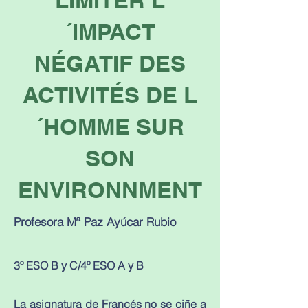
LIMITER L
´IMPACT
NÉGATIF DES
ACTIVITÉS DE L
´HOMME SUR
SON
ENVIRONNMENT
Profesora Mª Paz Ayúcar Rubio
3º ESO B y C/4º ESO A y B
La asignatura de Francés no se ciñe a 