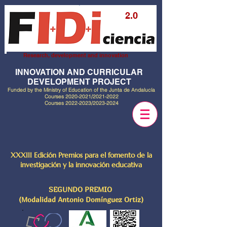
2.0
Research, development and innovation
INNOVATION AND CURRICULAR
DEVELOPMENT PROJECT
Funded by the Ministry of Education of the Junta de Andalucía
Courses
2020-2021
/2021-2022
Courses
2022-2023
/2023-2024
XXXIII Edición Premios para el fomento de la
investigación y la innovación educativa
SEGUNDO PREMIO
(Modalidad Antonio Domínguez Ortiz)