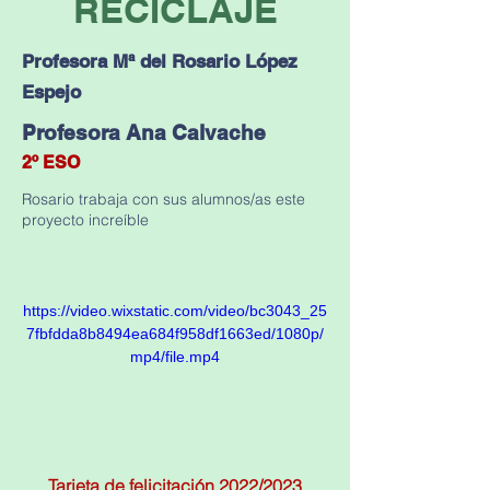
RECICLAJE
Profesora Mª del Rosario López
Espejo
Profesora Ana Calvache
2º ESO
Rosario trabaja con sus alumnos/as este
proyecto increíble
https://video.wixstatic.com/video/bc3043_25
7fbfdda8b8494ea684f958df1663ed/1080p/
mp4/file.mp4
Tarjeta de felicitación 2022/2023