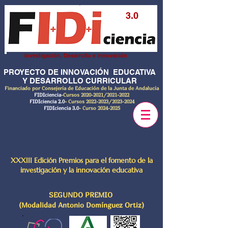
3.0
Investigación, Desarrollo e innovación
PROYECTO DE INNOVACIÓN EDUCATIVA
Y DESARROLLO CURRICULAR
Financiado por Consejería de Educación de la Junta de Andalucía
FIDIciencia
-Cursos
2020-2021
/2021-2022
FIDIciencia 2.0
- Cursos
2022-2023
/2023-2024
FIDIciencia 3.0
- Curso
2024-2025
XXXIII Edición Premios para el fomento de la
investigación y la innovación educativa
SEGUNDO PREMIO
(Modalidad Antonio Domínguez Ortiz)