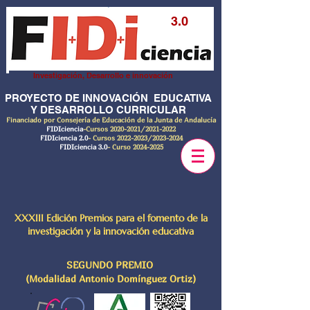
3.0
Investigación, Desarrollo e innovación
PROYECTO DE INNOVACIÓN EDUCATIVA
Y DESARROLLO CURRICULAR
Financiado por Consejería de Educación de la Junta de Andalucía
FIDIciencia
-Cursos
2020-2021
/2021-2022
FIDIciencia 2.0
- Cursos
2022-2023
/2023-2024
FIDIciencia 3.0
- Curso
2024-2025
XXXIII Edición Premios para el fomento de la
investigación y la innovación educativa
SEGUNDO PREMIO
(Modalidad Antonio Domínguez Ortiz)