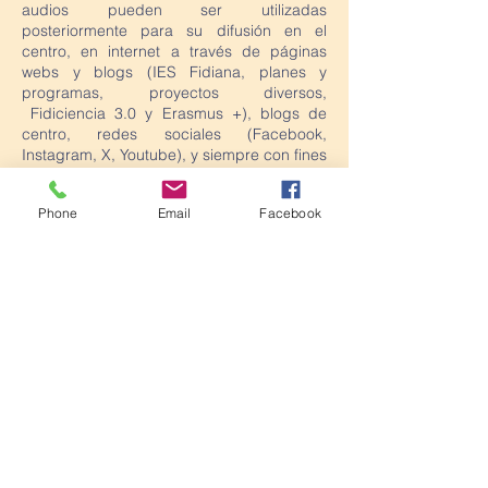
audios pueden ser utilizadas
posteriormente para su difusión en el
centro, en internet a través de páginas
webs y blogs (IES Fidiana, planes y
programas, proyectos diversos,
Fidiciencia 3.0 y Erasmus +), blogs de
centro, redes sociales (Facebook,
Instagram, X, Youtube), y siempre con fines
educativos y/o informativos. A tal efecto,
solicitamos cumplimente el siguiente
Phone
Email
Facebook
consentimiento informado para el
tratamiento de imágenes como tutor/a del
alumno/a implicado.
Situación 1
.- Es miembro de la comunidad
educativa del IES Fidiana y ya tiene
firmada la autorización para la publicación
de imágenes.
-
No es necesario que la
cumplimente de nuevo.
Situación 2
.-
No es miembro de la
comunidad educativa del IES Fidiana y no
tiene firmada la autorización para la
publicación de imágenes.-