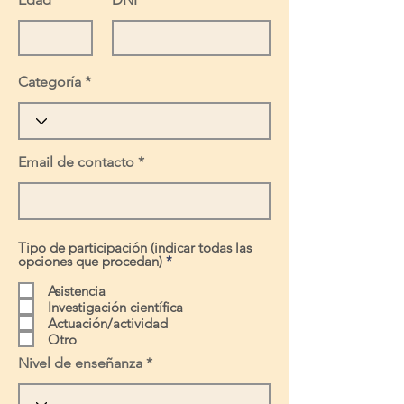
Categoría
Email de contacto
Tipo de participación (indicar todas las
O
opciones que procedan)
*
b
l
Asistencia
i
Investigación científica
g
Actuación/actividad
a
Otro
t
o
Nivel de enseñanza
r
i
o