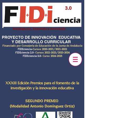
3.0
Investigación, Desarrollo e innovación
PROYECTO DE INNOVACIÓN EDUCATIVA
Y DESARROLLO CURRICULAR
Financiado por Consejería de Educación de la Junta de Andalucía
FIDIciencia
-Cursos
2020-2021
/2021-2022
FIDIciencia 2.0
- Cursos
2022-2023
/2023-2024
FIDIciencia 3.0
- Curso
2024-2025
XXXIII Edición Premios para el fomento de la
investigación y la innovación educativa
SEGUNDO PREMIO
(Modalidad Antonio Domínguez Ortiz)