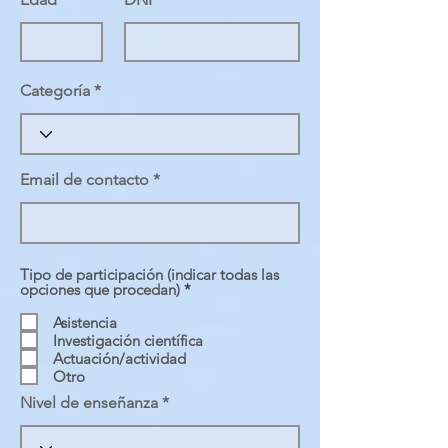
Categoría
Email de contacto
Tipo de participación (indicar todas las
O
opciones que procedan)
*
b
l
Asistencia
i
Investigación científica
g
Actuación/actividad
a
Otro
t
o
Nivel de enseñanza
r
i
o