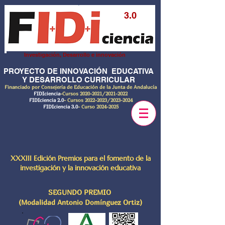
3.0
Investigación, Desarrollo e innovación
PROYECTO DE INNOVACIÓN EDUCATIVA
Y DESARROLLO CURRICULAR
Financiado por Consejería de Educación de la Junta de Andalucía
FIDIciencia
-Cursos
2020-2021
/2021-2022
FIDIciencia 2.0
- Cursos
2022-2023
/2023-2024
FIDIciencia 3.0
- Curso
2024-2025
XXXIII Edición Premios para el fomento de la
investigación y la innovación educativa
SEGUNDO PREMIO
(Modalidad Antonio Domínguez Ortiz)