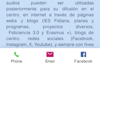
audios pueden ser utilizadas
posteriormente para su difusión en el
centro, en internet a través de páginas
webs y blogs (IES Fidiana, planes y
programas, proyectos diversos,
Fidiciencia 3.0 y Erasmus +), blogs de
centro, redes sociales (Facebook,
Instagram, X, Youtube), y siempre con fines
educativos y/o informativos. A tal efecto,
solicitamos cumplimente el siguiente
Phone
Email
Facebook
consentimiento informado para el
tratamiento de imágenes como tutor/a del
alumno/a implicado.
Situación 1
.- Es miembro de la comunidad
educativa del IES Fidiana y ya tiene
firmada la autorización para la publicación
de imágenes.
-
No es necesario que la
cumplimente de nuevo.
Situación 2
.-
No es miembro de la
comunidad educativa del IES Fidiana y no
tiene firmada la autorización para la
publicación de imágenes.-