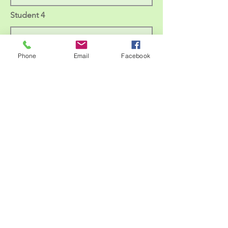
Student 4
Alumno/a 5
Phone
Email
Facebook
Alumno/a 6
3.-RESEARCH CENTER
DATA
(only if applicable)
Research Center
Researcher 1