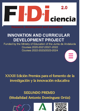
2.0
Research, development and innovation
INNOVATION AND CURRICULAR
DEVELOPMENT PROJECT
Funded by the Ministry of Education of the Junta de Andalucía
Courses
2020-2021
/2021-2022
Courses
2022-2023
/2023-2024
XXXIII Edición Premios para el fomento de la
investigación y la innovación educativa
SEGUNDO PREMIO
(Modalidad Antonio Domínguez Ortiz)