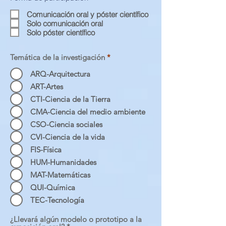
b
l
Comunicación oral y póster científico
i
Solo comunicación oral
g
Solo póster científico
a
t
o
Temática de la investigación
*
r
i
o
ARQ-Arquitectura
ART-Artes
CTI-Ciencia de la Tierra
CMA-Ciencia del medio ambiente
CSO-Ciencia sociales
CVI-Ciencia de la vida
FIS-Física
HUM-Humanidades
MAT-Matemáticas
QUI-Química
TEC-Tecnología
¿Llevará algún modelo o prototipo a la