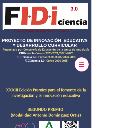
3.0
Investigación, Desarrollo e innovación
PROYECTO DE INNOVACIÓN EDUCATIVA
Y DESARROLLO CURRICULAR
Financiado por Consejería de Educación de la Junta de Andalucía
FIDIciencia
-Cursos
2020-2021
/2021-2022
FIDIciencia 2.0
- Cursos
2022-2023
/2023-2024
FIDIciencia 3.0
- Curso
2024-2025
XXXIII Edición Premios para el fomento de la
investigación y la innovación educativa
SEGUNDO PREMIO
(Modalidad Antonio Domínguez Ortiz)