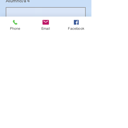
Alumno/a 4
Alumno/a 5
Phone
Email
Facebook
Alumno/a 6
3.-DATOS CENTRO DE
(solo si procede)
INVESTIGACIÓN
Centro de investigación
Investigador/a 1