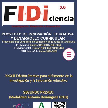
3.0
Investigación, Desarrollo e innovación
PROYECTO DE INNOVACIÓN EDUCATIVA
Y DESARROLLO CURRICULAR
Financiado por Consejería de Educación de la Junta de Andalucía
FIDIciencia
-Cursos
2020-2021
/2021-2022
FIDIciencia 2.0
- Cursos
2022-2023
/2023-2024
FIDIciencia 3.0
- Curso
2024-2025
XXXIII Edición Premios para el fomento de la
investigación y la innovación educativa
SEGUNDO PREMIO
(Modalidad Antonio Domínguez Ortiz)