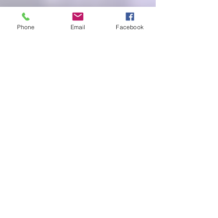
Phone
Email
Facebook
1/1
VER VÍDEO
PRESENTADORES:
Alejandro Ariza
ACTRICES:
Elena Peña -
Lise Meitner
Paula Maestre -
Rita Levi-Montalcini
María Ruiz -
Rosalind Franklind
Natalia Rodríguez-
Jane Goodall