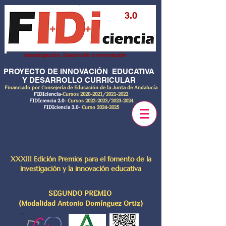
3.0
Investigación, Desarrollo e innovación
PROYECTO DE INNOVACIÓN EDUCATIVA
Y DESARROLLO CURRICULAR
Financiado por Consejería de Educación de la Junta de Andalucía
FIDIciencia
-Cursos
2020-2021
/2021-2022
FIDIciencia 2.0
- Cursos
2022-2023
/2023-2024
FIDIciencia 3.0
- Curso
2024-2025
XXXIII Edición Premios para el fomento de la
investigación y la innovación educativa
SEGUNDO PREMIO
(Modalidad Antonio Domínguez Ortiz)