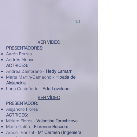
1/1
VER VÍDEO
PRESENTADORES:
Aarón Porras
Andrés Alonso
ACTRICES:
Andrea Zamorano -
Hedy Lamarr
Marta Martín-Camacho -
Hipatia de
Alejandría
Luna Castañeda -
Ada Lovelace
VER VÍDEO
PRESENTADOR:
Alejandro Flores
ACTRICES:
Miriam Flores -
Valentina Tereshkova
María Galán -
Florence Bascom
Araceli Benzal -
Mª Carmen (Ingeniera