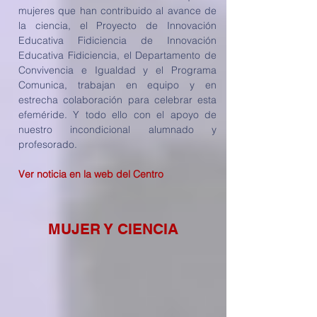
mujeres que han contribuido al avance de 
la ciencia, el Proyecto de Innovación 
Educativa Fidiciencia de Innovación 
Educativa Fidiciencia, el Departamento de 
Convivencia e Igualdad y el Programa 
Comunica, trabajan en equipo y en 
estrecha colaboración para celebrar esta 
efeméride. Y todo ello con el apoyo de 
nuestro incondicional alumnado y 
profesorado.
Ver noticia en la web del Centro
MUJER Y CIENCIA