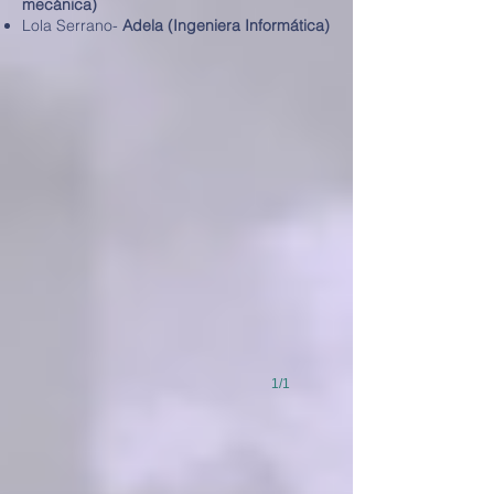
mecánica)
Lola Serrano-
Adela (Ingeniera Informática)
1/1