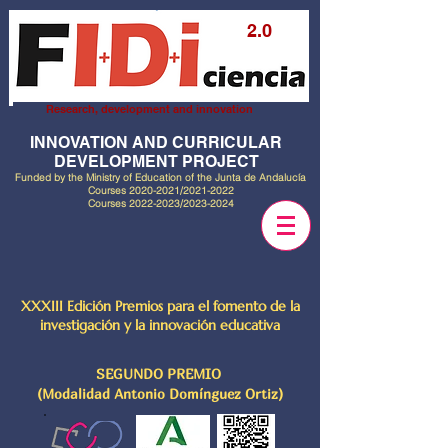
2.0
Research, development and innovation
INNOVATION AND CURRICULAR
DEVELOPMENT PROJECT
Funded by the Ministry of Education of the Junta de Andalucía
Courses
2020-2021
/2021-2022
Courses
2022-2023
/2023-2024
XXXIII Edición Premios para el fomento de la
investigación y la innovación educativa
SEGUNDO PREMIO
(Modalidad Antonio Domínguez Ortiz)