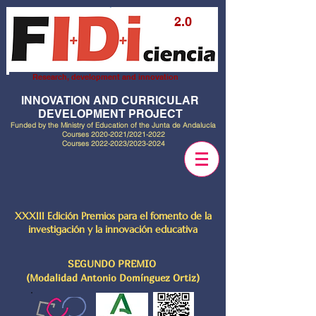
2.0
Research, development and innovation
INNOVATION AND CURRICULAR
DEVELOPMENT PROJECT
Funded by the Ministry of Education of the Junta de Andalucía
Courses
2020-2021
/2021-2022
Courses
2022-2023
/2023-2024
XXXIII Edición Premios para el fomento de la
investigación y la innovación educativa
SEGUNDO PREMIO
(Modalidad Antonio Domínguez Ortiz)