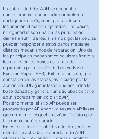
La estabilidad del ADN se encuentra
continuamente amenazada por factores
endógenos o exógenos que producen
lesiones en el material genético. Las bases
nitrogenadas son una de las principales
dianas a sufrir daños, sin embargo, las células
pueden responder a estos daños mediante
distintos mecanismos de reparación. Uno de
los principales mecanismos celulares frente a
los daños en las bases es la ruta de
reparación por escisión de bases (Base
Excision Repair, BER). Este mecanismo, que
consta de varias etapas, es iniciado por la
acción de ADN glicosilasas que escinden la
base dañada y generan un sitio abásico (sitio
apurínico/apirimidínico o sitio AP).
Posteriormente, el sitio AP puede ser
procesado por AP endonucleasas o AP liasas
que rompen el esqueleto azúcar-fosfato que
finalmente será reparado.
En este contexto, el objetivo del proyecto es
estudiar la actividad reparadora de ADN
glicosilasas y AP endonucleasas y analizar