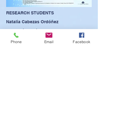
RESEARCH STUDENTS
Natalia Cabezas Ordóñez
Elena López Rico
Elisabeth Posadas Zaragoza
Phone
Email
Facebook
Pilar Rodríguez Cruz
SEE POSTER
SEE PRESENTATION
SEE ABSTRACT