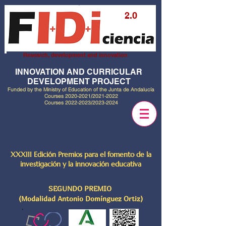
2.0
Research, development and innovation
INNOVATION AND CURRICULAR
DEVELOPMENT PROJECT
Funded by the Ministry of Education of the Junta de Andalucía
Courses
2020-2021
/2021-2022
Courses
2022-2023
/2023-2024
XXXIII Edición Premios para el fomento de la
investigación y la innovación educativa
SEGUNDO PREMIO
(Modalidad Antonio Domínguez Ortiz)