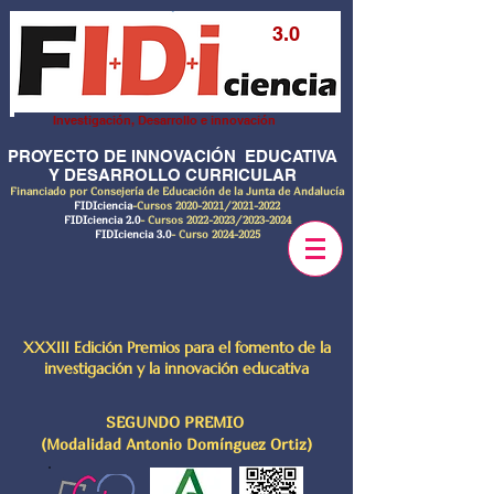
3.0
Investigación, Desarrollo e innovación
PROYECTO DE INNOVACIÓN EDUCATIVA
Y DESARROLLO CURRICULAR
Financiado por Consejería de Educación de la Junta de Andalucía
FIDIciencia
-Cursos
2020-2021
/2021-2022
FIDIciencia 2.0
- Cursos
2022-2023
/2023-2024
FIDIciencia 3.0
- Curso
2024-2025
XXXIII Edición Premios para el fomento de la
investigación y la innovación educativa
SEGUNDO PREMIO
(Modalidad Antonio Domínguez Ortiz)