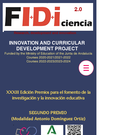
2.0
Research, development and innovation
INNOVATION AND CURRICULAR
DEVELOPMENT PROJECT
Funded by the Ministry of Education of the Junta de Andalucía
Courses
2020-2021
/2021-2022
Courses
2022-2023
/2023-2024
XXXIII Edición Premios para el fomento de la
investigación y la innovación educativa
SEGUNDO PREMIO
(Modalidad Antonio Domínguez Ortiz)