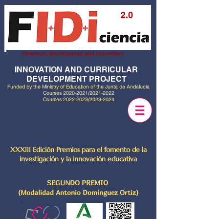
2.0
Research, development and innovation
INNOVATION AND CURRICULAR
DEVELOPMENT PROJECT
Funded by the Ministry of Education of the Junta de Andalucía
Courses
2020-2021
/2021-2022
Courses
2022-2023
/2023-2024
XXXIII Edición Premios para el fomento de la
investigación y la innovación educativa
SEGUNDO PREMIO
(Modalidad Antonio Domínguez Ortiz)