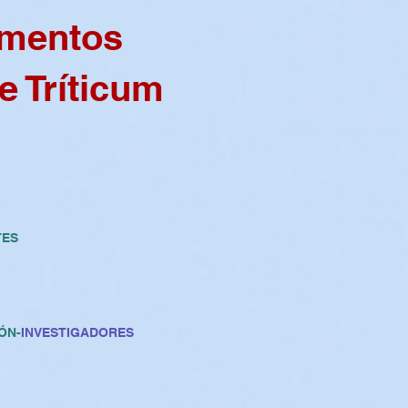
amentos
e Tríticum
TES
ÓN-
INVESTIGADORES