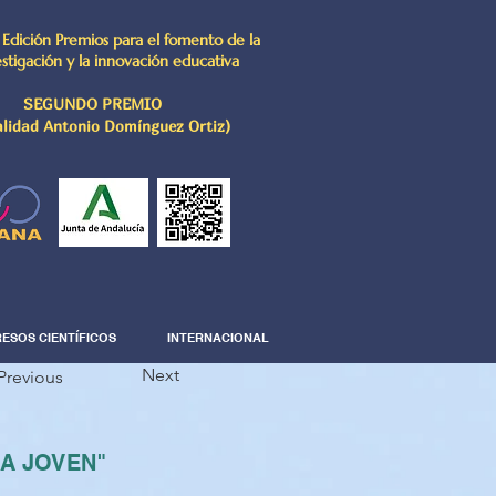
 Edición Premios para el fomento de la
estigación y la innovación educativa
SEGUNDO PREMIO
lidad Antonio Domínguez Ortiz)
ESOS CIENTÍFICOS
INTERNACIONAL
Next
Previous
IA JOVEN"