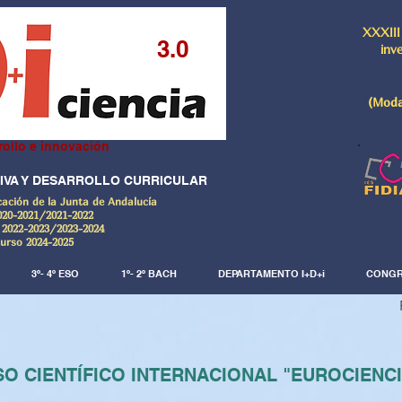
XXXIII
3.0
inv
(Moda
rollo e innovación
IVA Y DESARROLLO CURRICULAR
cación de la Junta de Andalucía
020-2021/2021-2022
 2022-2023/2023-2024
Curso 2024-2025
3º- 4º ESO
1º- 2º BACH
DEPARTAMENTO I+D+i
CONGR
O CIENTÍFICO INTERNACIONAL "EUROCIENC