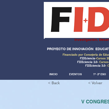
Investigación, Desar
PROYECTO DE INNOVACIÓN EDUCAT
Financiado por Consejería de Edu
FIDIciencia
-Cursos 2
FIDIciencia 2.0
- Cursos
FIDIciencia 3.0
- 
INICIO
EVENTOS
1º- 2º ESO
< Back
< Volver
V CONGRES