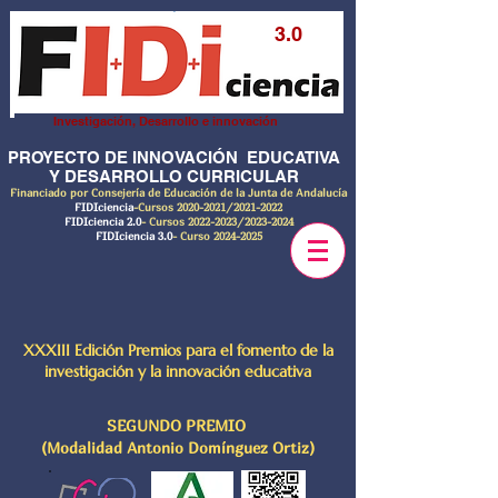
3.0
Investigación, Desarrollo e innovación
PROYECTO DE INNOVACIÓN EDUCATIVA
Y DESARROLLO CURRICULAR
Financiado por Consejería de Educación de la Junta de Andalucía
FIDIciencia
-Cursos
2020-2021
/2021-2022
FIDIciencia 2.0
- Cursos
2022-2023
/2023-2024
FIDIciencia 3.0
- Curso
2024-2025
XXXIII Edición Premios para el fomento de la
investigación y la innovación educativa
SEGUNDO PREMIO
(Modalidad Antonio Domínguez Ortiz)