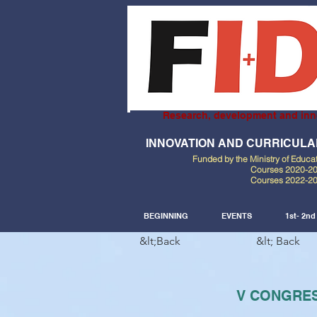
Research, development and inn
INNOVATION AND CURRICUL
Funded by the Ministry of Educa
Courses 2020-2
Courses 2022-2
BEGINNING
EVENTS
1st- 2n
&lt;Back
&lt; Back
V CONGRES