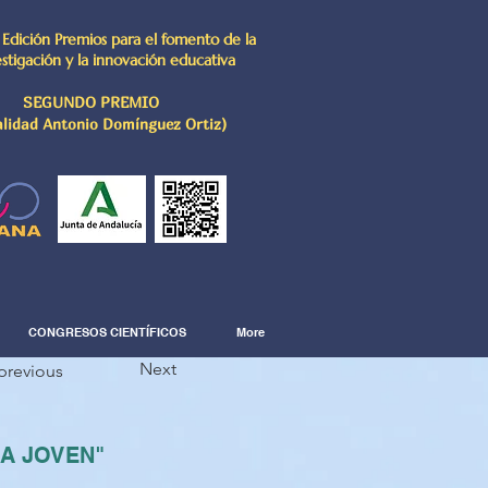
 Edición Premios para el fomento de la
estigación y la innovación educativa
SEGUNDO PREMIO
lidad Antonio Domínguez Ortiz)
CONGRESOS CIENTÍFICOS
More
Next
previous
IA JOVEN"