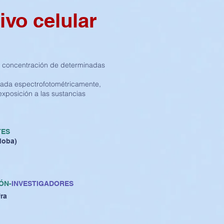
ivo celular
o y concentración de determinadas
icada espectrofotométricamente,
exposición a las sustancias
TES
doba)
ÓN-
INVESTIGADORES
fra