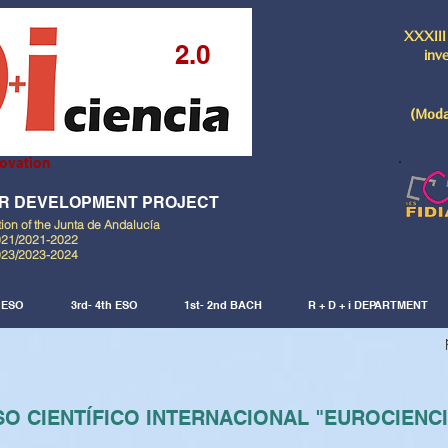
XXXIII
2.0
inv
(Moda
ovation
AR DEVELOPMENT PROJECT
tion of the Junta de Andalucía
021/2021-2022
023/2023-2024
d ESO
3rd- 4th ESO
1st- 2nd BACH
R + D + i DEPARTMENT
O CIENTÍFICO INTERNACIONAL "EUROCIENC