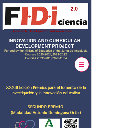
2.0
Research, development and innovation
INNOVATION AND CURRICULAR
DEVELOPMENT PROJECT
Funded by the Ministry of Education of the Junta de Andalucía
Courses
2020-2021
/2021-2022
Courses
2022-2023
/2023-2024
XXXIII Edición Premios para el fomento de la
investigación y la innovación educativa
SEGUNDO PREMIO
(Modalidad Antonio Domínguez Ortiz)