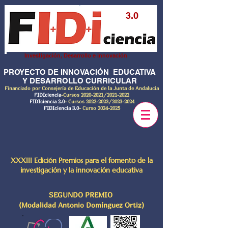
3.0
Investigación, Desarrollo e innovación
PROYECTO DE INNOVACIÓN EDUCATIVA
Y DESARROLLO CURRICULAR
Financiado por Consejería de Educación de la Junta de Andalucía
FIDIciencia
-Cursos
2020-2021
/2021-2022
FIDIciencia 2.0
- Cursos
2022-2023
/2023-2024
FIDIciencia 3.0
- Curso
2024-2025
XXXIII Edición Premios para el fomento de la
investigación y la innovación educativa
SEGUNDO PREMIO
(Modalidad Antonio Domínguez Ortiz)