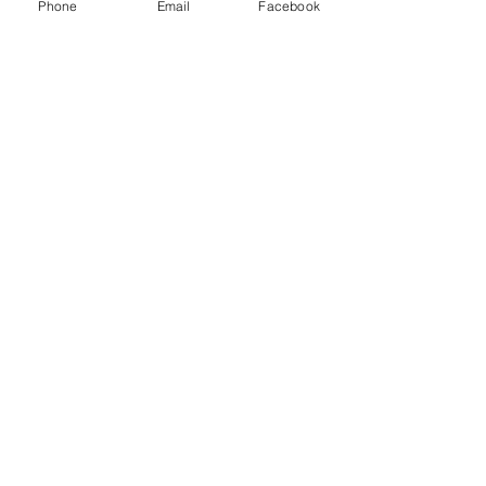
Phone
Email
Facebook
VER PÓSTER
VER PRESENTACIÓN
VER ABSTRACT
VER MEMORIA
Contacta con nosotros