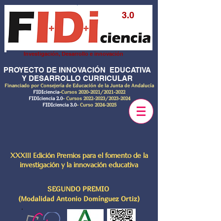
3.0
Investigación, Desarrollo e innovación
PROYECTO DE INNOVACIÓN EDUCATIVA
Y DESARROLLO CURRICULAR
Financiado por Consejería de Educación de la Junta de Andalucía
FIDIciencia
-Cursos
2020-2021
/2021-2022
FIDIciencia 2.0
- Cursos
2022-2023
/2023-2024
FIDIciencia 3.0
- Curso
2024-2025
XXXIII Edición Premios para el fomento de la
investigación y la innovación educativa
SEGUNDO PREMIO
(Modalidad Antonio Domínguez Ortiz)