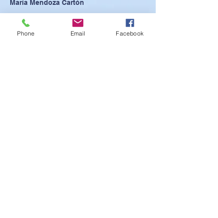
María Mendoza Cartón
Phone
Email
Facebook
SEE POSTER
SEE PRESENTATION
SEE ABSTRACT
VIEW MEMORY