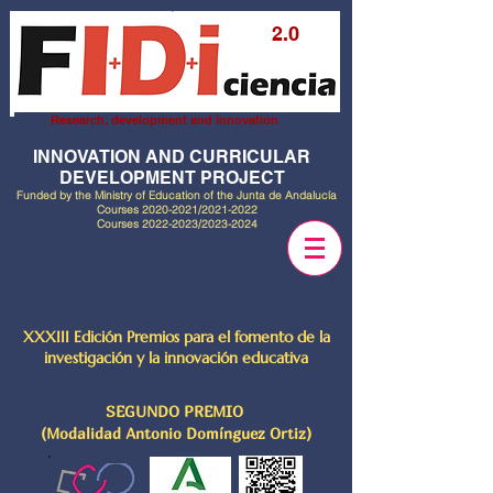
2.0
Research, development and innovation
INNOVATION AND CURRICULAR
DEVELOPMENT PROJECT
Funded by the Ministry of Education of the Junta de Andalucía
Courses
2020-2021
/2021-2022
Courses
2022-2023
/2023-2024
XXXIII Edición Premios para el fomento de la
investigación y la innovación educativa
SEGUNDO PREMIO
(Modalidad Antonio Domínguez Ortiz)