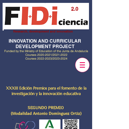
2.0
Research, development and innovation
INNOVATION AND CURRICULAR
DEVELOPMENT PROJECT
Funded by the Ministry of Education of the Junta de Andalucía
Courses
2020-2021
/2021-2022
Courses
2022-2023
/2023-2024
XXXIII Edición Premios para el fomento de la
investigación y la innovación educativa
SEGUNDO PREMIO
(Modalidad Antonio Domínguez Ortiz)