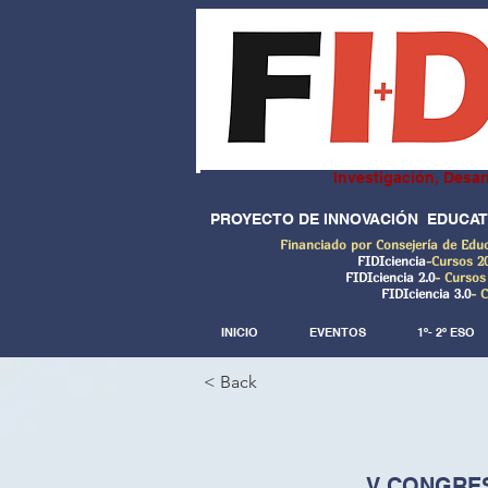
Investigación, Desar
PROYECTO DE INNOVACIÓN EDUCAT
Financiado por Consejería de Edu
FIDIciencia
-Cursos 2
FIDIciencia 2.0
- Cursos
FIDIciencia 3.0
- 
INICIO
EVENTOS
1º- 2º ESO
< Back
V CONGRES