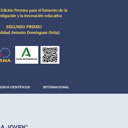
 Edición Premios para el fomento de la
estigación y la innovación educativa
SEGUNDO PREMIO
lidad Antonio Domínguez Ortiz)
ESOS CIENTÍFICOS
INTERNACIONAL
IA JOVEN"