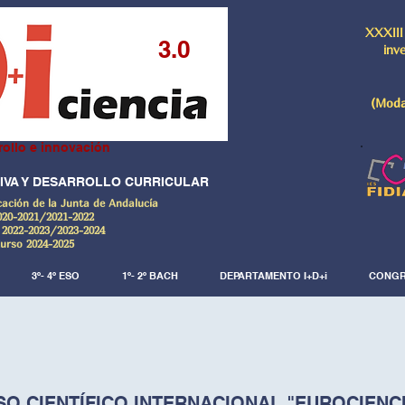
XXXIII
3.0
inv
(Moda
rollo e innovación
IVA Y DESARROLLO CURRICULAR
cación de la Junta de Andalucía
020-2021/2021-2022
 2022-2023/2023-2024
Curso 2024-2025
3º- 4º ESO
1º- 2º BACH
DEPARTAMENTO I+D+i
CONGR
O CIENTÍFICO INTERNACIONAL "EUROCIENC