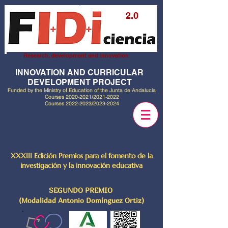
2.0
Research, development and innovation
INNOVATION AND CURRICULAR
DEVELOPMENT PROJECT
Funded by the Ministry of Education of the Junta de Andalucía
Courses
2020-2021
/2021-2022
Courses
2022-2023
/2023-2024
XXXIII Edición Premios para el fomento de la
investigación y la innovación educativa
SEGUNDO PREMIO
(Modalidad Antonio Domínguez Ortiz)