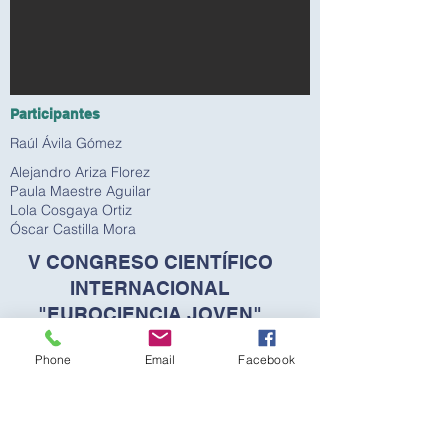
Participantes
Raúl Ávila Gómez
Alejandro Ariza Florez
Paula Maestre Aguilar
Lola Cosgaya Ortiz
Óscar Castilla Mora
V CONGRESO CIENTÍFICO
INTERNACIONAL
"EUROCIENCIA JOVEN"
2022/2023
Phone
Email
Facebook
Grabación de entrevistas (podcast)
previous
Next