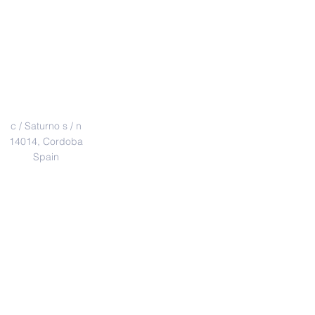
Address
c / Saturno s / n
14014, Cordoba
Spain