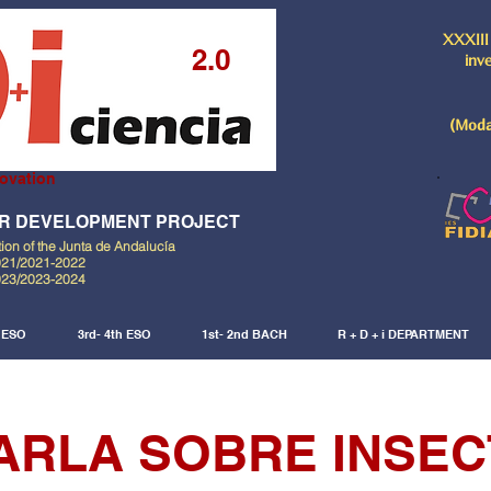
XXXIII
2.0
inv
(Moda
ovation
AR DEVELOPMENT PROJECT
tion of the Junta de Andalucía
021/2021-2022
023/2023-2024
d ESO
3rd- 4th ESO
1st- 2nd BACH
R + D + i DEPARTMENT
ARLA SOBRE INSE