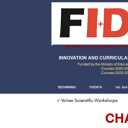
Research, development and inn
INNOVATION AND CURRICUL
Funded by the Ministry of Educa
Courses 2020-2
Courses 2022-2
BEGINNING
EVENTS
1st- 2n
< Volver Scientific Workshops
CH