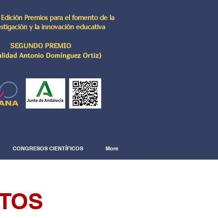
 Edición Premios para el fomento de la
estigación y la innovación educativa
SEGUNDO PREMIO
lidad Antonio Domínguez Ortiz)
CONGRESOS CIENTÍFICOS
More
CTOS