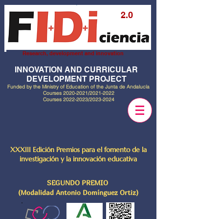
2.0
Research, development and innovation
INNOVATION AND CURRICULAR
DEVELOPMENT PROJECT
Funded by the Ministry of Education of the Junta de Andalucía
Courses
2020-2021
/2021-2022
Courses
2022-2023
/2023-2024
XXXIII Edición Premios para el fomento de la
investigación y la innovación educativa
SEGUNDO PREMIO
(Modalidad Antonio Domínguez Ortiz)