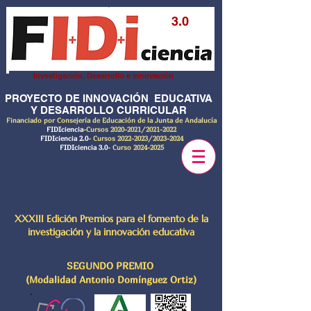
3.0
Investigación, Desarrollo e innovación
PROYECTO DE INNOVACIÓN EDUCATIVA
Y DESARROLLO CURRICULAR
Financiado por Consejería de Educación de la Junta de Andalucía
FIDIciencia
-Cursos
2020-2021
/2021-2022
FIDIciencia 2.0
- Cursos
2022-2023
/2023-2024
FIDIciencia 3.0
- Curso
2024-2025
XXXIII Edición Premios para el fomento de la
investigación y la innovación educativa
SEGUNDO PREMIO
(Modalidad Antonio Domínguez Ortiz)