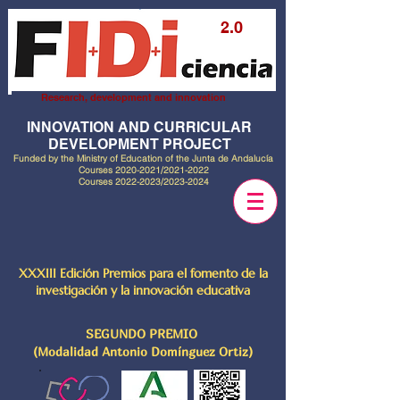
2.0
Research, development and innovation
INNOVATION AND CURRICULAR
DEVELOPMENT PROJECT
Funded by the Ministry of Education of the Junta de Andalucía
Courses
2020-2021
/2021-2022
Courses
2022-2023
/2023-2024
XXXIII Edición Premios para el fomento de la
investigación y la innovación educativa
SEGUNDO PREMIO
(Modalidad Antonio Domínguez Ortiz)