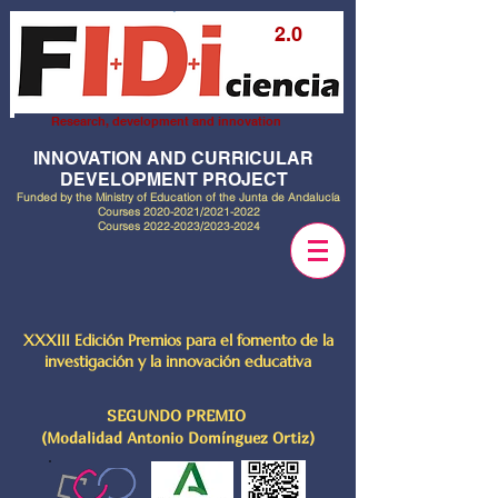
2.0
Research, development and innovation
INNOVATION AND CURRICULAR
DEVELOPMENT PROJECT
Funded by the Ministry of Education of the Junta de Andalucía
Courses
2020-2021
/2021-2022
Courses
2022-2023
/2023-2024
XXXIII Edición Premios para el fomento de la
investigación y la innovación educativa
SEGUNDO PREMIO
(Modalidad Antonio Domínguez Ortiz)