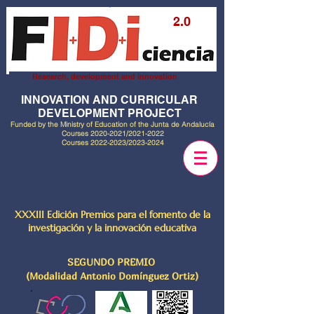
2.0
Research, development and innovation
INNOVATION AND CURRICULAR
DEVELOPMENT PROJECT
Funded by the Ministry of Education of the Junta de Andalucía
Courses
2020-2021
/2021-2022
Courses
2022-2023
/2023-2024
XXXIII Edición Premios para el fomento de la
investigación y la innovación educativa
SEGUNDO PREMIO
(Modalidad Antonio Domínguez Ortiz)