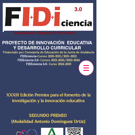
3.0
Investigación, Desarrollo e innovación
PROYECTO DE INNOVACIÓN EDUCATIVA
Y DESARROLLO CURRICULAR
Financiado por Consejería de Educación de la Junta de Andalucía
FIDIciencia
-Cursos
2020-2021
/2021-2022
FIDIciencia 2.0
- Cursos
2022-2023
/2023-2024
FIDIciencia 3.0
- Curso
2024-2025
XXXIII Edición Premios para el fomento de la
investigación y la innovación educativa
SEGUNDO PREMIO
(Modalidad Antonio Domínguez Ortiz)