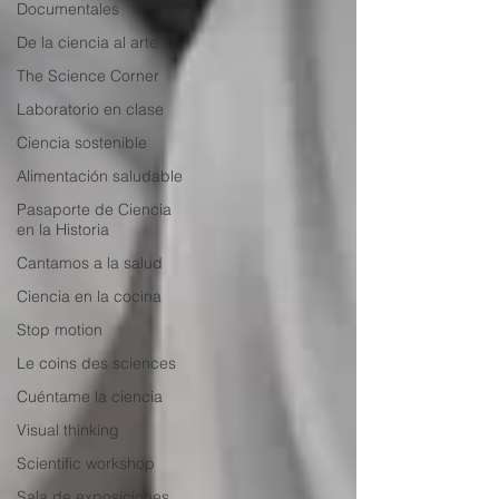
Documentales
De la ciencia al arte
The Science Corner
Laboratorio en clase
Ciencia sostenible
Alimentación saludable
Pasaporte de Ciencia
en la Historia
Cantamos a la salud
Ciencia en la cocina
Stop motion
Le coins des sciences
Cuéntame la ciencia
Visual thinking
Scientific workshop
Sala de exposiciones