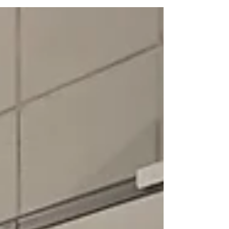
bien lo han explicado. !!!! Gracias a su
profesora Mar Moreda por trabajar con ellos
estos experimentos 🧪 y participar esta
actividad de @fidiciencia3.0 .