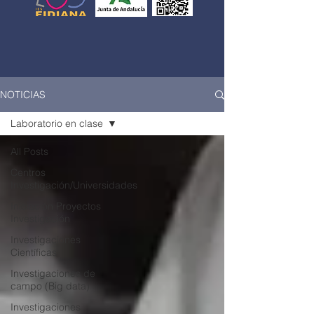
NOTICIAS
Laboratorio en clase
All Posts
Centros
Investigación/Universidades
Iniciación Proyectos
Investigación
Investigaciones
Científicas
Investigaciones de
campo (Big data)
Investigaciones