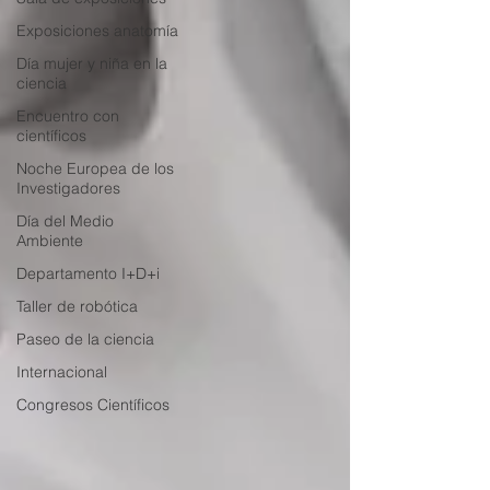
Exposiciones anatomía
Día mujer y niña en la
ciencia
Encuentro con
científicos
Noche Europea de los
Investigadores
Día del Medio
Ambiente
Departamento I+D+i
Taller de robótica
Paseo de la ciencia
Internacional
Congresos Científicos