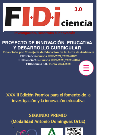
3.0
Investigación, Desarrollo e innovación
PROYECTO DE INNOVACIÓN EDUCATIVA
Y DESARROLLO CURRICULAR
Financiado por Consejería de Educación de la Junta de Andalucía
FIDIciencia
-Cursos
2020-2021
/2021-2022
FIDIciencia 2.0
- Cursos
2022-2023
/2023-2024
FIDIciencia 3.0
- Curso
2024-2025
XXXIII Edición Premios para el fomento de la
investigación y la innovación educativa
SEGUNDO PREMIO
(Modalidad Antonio Domínguez Ortiz)