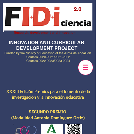
2.0
Research, development and innovation
INNOVATION AND CURRICULAR
DEVELOPMENT PROJECT
Funded by the Ministry of Education of the Junta de Andalucía
Courses
2020-2021
/2021-2022
Courses
2022-2023
/2023-2024
XXXIII Edición Premios para el fomento de la
investigación y la innovación educativa
SEGUNDO PREMIO
(Modalidad Antonio Domínguez Ortiz)