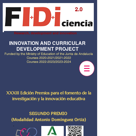
2.0
Research, development and innovation
INNOVATION AND CURRICULAR
DEVELOPMENT PROJECT
Funded by the Ministry of Education of the Junta de Andalucía
Courses
2020-2021
/2021-2022
Courses
2022-2023
/2023-2024
XXXIII Edición Premios para el fomento de la
investigación y la innovación educativa
SEGUNDO PREMIO
(Modalidad Antonio Domínguez Ortiz)