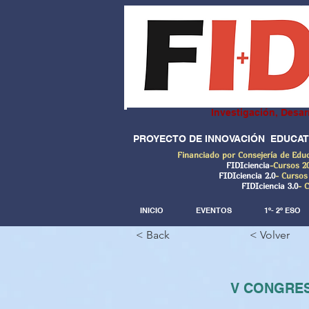
Investigación, Desar
PROYECTO DE INNOVACIÓN EDUCAT
Financiado por Consejería de Edu
FIDIciencia
-Cursos 2
FIDIciencia 2.0
- Cursos
FIDIciencia 3.0
- 
INICIO
EVENTOS
1º- 2º ESO
< Back
< Volver
V CONGRES