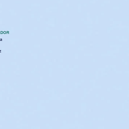
ADOR
ba
z