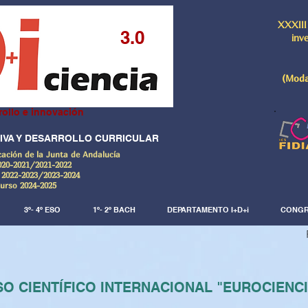
XXXIII
3.0
inv
(Moda
rollo e innovación
IVA Y DESARROLLO CURRICULAR
cación de la Junta de Andalucía
020-2021/2021-2022
 2022-2023/2023-2024
Curso 2024-2025
3º- 4º ESO
1º- 2º BACH
DEPARTAMENTO I+D+i
CONGR
O CIENTÍFICO INTERNACIONAL "EUROCIENC