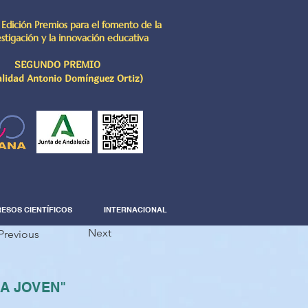
 Edición Premios para el fomento de la
estigación y la innovación educativa
SEGUNDO PREMIO
lidad Antonio Domínguez Ortiz)
ESOS CIENTÍFICOS
INTERNACIONAL
Next
Previous
IA JOVEN"