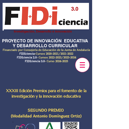
3.0
Investigación, Desarrollo e innovación
PROYECTO DE INNOVACIÓN EDUCATIVA
Y DESARROLLO CURRICULAR
Financiado por Consejería de Educación de la Junta de Andalucía
FIDIciencia
-Cursos
2020-2021
/2021-2022
FIDIciencia 2.0
- Cursos
2022-2023
/2023-2024
FIDIciencia 3.0
- Curso
2024-2025
XXXIII Edición Premios para el fomento de la
investigación y la innovación educativa
SEGUNDO PREMIO
(Modalidad Antonio Domínguez Ortiz)