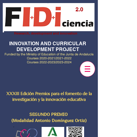
2.0
Research, development and innovation
INNOVATION AND CURRICULAR
DEVELOPMENT PROJECT
Funded by the Ministry of Education of the Junta de Andalucía
Courses
2020-2021
/2021-2022
Courses
2022-2023
/2023-2024
XXXIII Edición Premios para el fomento de la
investigación y la innovación educativa
SEGUNDO PREMIO
(Modalidad Antonio Domínguez Ortiz)