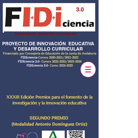
3.0
Investigación, Desarrollo e innovación
PROYECTO DE INNOVACIÓN EDUCATIVA
Y DESARROLLO CURRICULAR
Financiado por Consejería de Educación de la Junta de Andalucía
FIDIciencia
-Cursos
2020-2021
/2021-2022
FIDIciencia 2.0
- Cursos
2022-2023
/2023-2024
FIDIciencia 3.0
- Curso
2024-2025
XXXIII Edición Premios para el fomento de la
investigación y la innovación educativa
SEGUNDO PREMIO
(Modalidad Antonio Domínguez Ortiz)