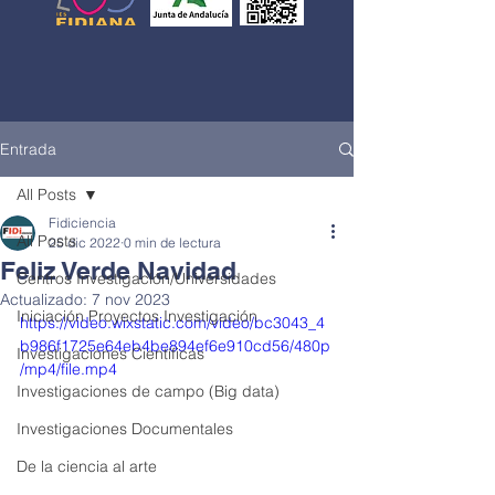
Entrada
All Posts
Fidiciencia
All Posts
25 dic 2022
0 min de lectura
Feliz Verde Navidad
Centros Investigación/Universidades
Actualizado:
7 nov 2023
Iniciación Proyectos Investigación
https://video.wixstatic.com/video/bc3043_4
b986f1725e64eb4be894ef6e910cd56/480p
Investigaciones Científicas
/mp4/file.mp4
Investigaciones de campo (Big data)
Investigaciones Documentales
De la ciencia al arte