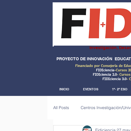
Investigación, Desar
PROYECTO DE INNOVACIÓN EDUCAT
Financiado por Consejería de Edu
FIDIciencia
-Cursos 2
FIDIciencia 2.0
- Cursos
FIDIciencia 3.0
- 
INICIO
EVENTOS
1º- 2º ESO
All Posts
Centros Investigación/Uni
Fidiciencia
27 may
Investigaciones de campo (Big dat