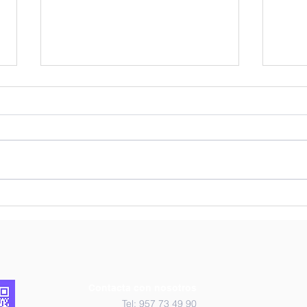
Proyecto "¿Cómo vemos a
Proy
los animales?"
Alar
Perr
Contacta con nosotros
Tel: 957 73 49 90