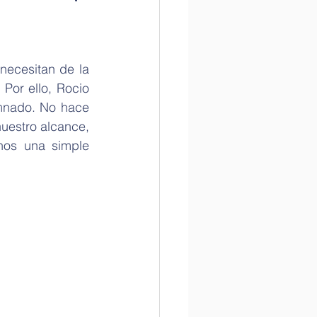
la Historia
necesitan de la 
Por ello, Rocio 
mnado. No hace 
tame la ciencia
nuestro alcance, 
nos una simple 
Internacional