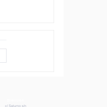
ecto "Señales de
ma y Estrés en el
o"
Dirección
c/ Saturno s/n