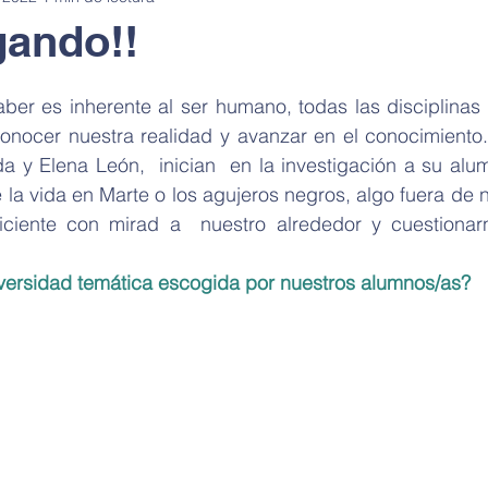
gando!!
sostenible
Alimentación saludable
Pasaporte de Ciencia en 
ber es inherente al ser humano, todas las disciplinas 
onocer nuestra realidad y avanzar en el conocimiento. 
a y Elena León,  inician  en la investigación a su alu
en la cocina
Stop motion
Le coins des sciences
Cuén
e la vida en Marte o los agujeros negros, algo fuera de 
iciente con mirad a  nuestro alrededor y cuestionar
kshop
Sala de exposiciones
Exposiciones anatomía
iversidad temática escogida por nuestros alumnos/as?
Encuentro con científicos
Noche Europea de los Investigadores
rtamento I+D+i
Taller de robótica
Paseo de la ciencia