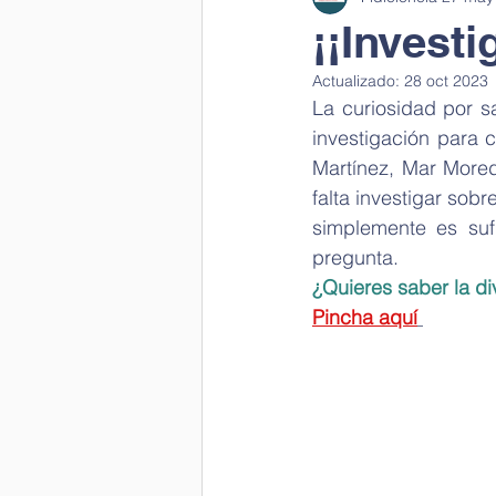
¡¡Investi
Actualizado:
28 oct 2023
Laboratorio en clase
Ciencia 
La curiosidad por sa
investigación para c
Martínez, Mar Mored
Cantamos a la salud
Ciencia 
falta investigar sobr
simplemente es suf
pregunta. 
Visual thinking
Scientific wor
¿Quieres saber la d
Pincha aquí
Día mujer y niña en la ciencia
Día del Medio Ambiente
Depa